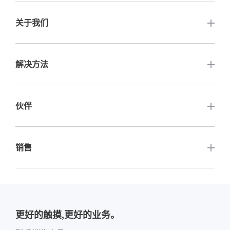
常见问题解答
关于我们
触摸电脑
保修与服务
闭框触控显示器
联系我们
解决方法
高亮度触摸显示器
公司认证
充电桩显示屏
触摸数字标牌
伙伴
公司活动
自动售货柜显示屏
触摸白板电脑
行业新闻
其他相关网站
销售
快递柜显示屏
液晶面板
关键客户介绍
公司介绍
定制
配件
其他销售平台购买指南
介绍全球经销商网站
团队介绍
户外应用
留言板购买指南
更好的触摸,更好的业务。
软件供应商和合作
环境与娱乐