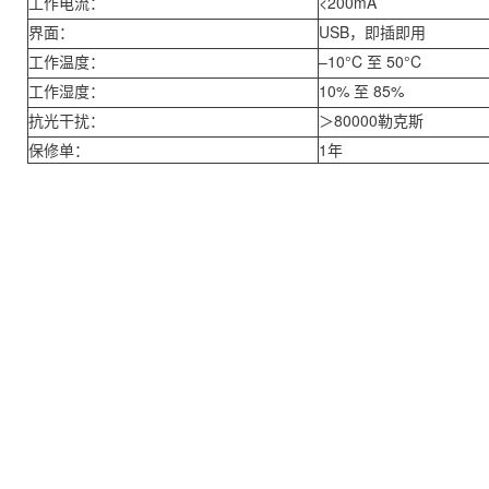
工作电流：
<200mA
界面：
USB，即插即用
工作温度：
–10°C 至 50°C
工作湿度：
10% 至 85%
抗光干扰：
＞80000勒克斯
保修单：
1年