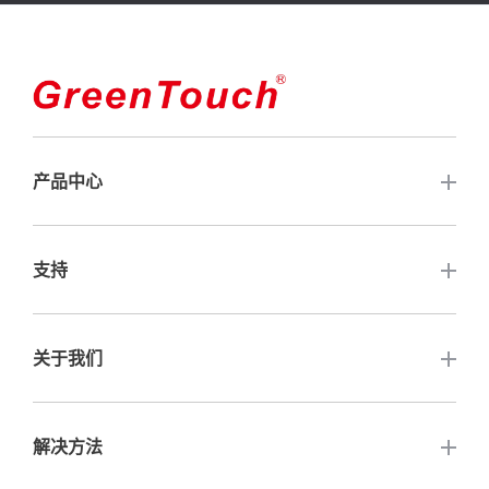
产品中心
触摸屏
支持
开放式触摸显示器
常见问题解答
关于我们
触摸电脑
保修与服务
闭框触控显示器
联系我们
解决方法
高亮度触摸显示器
公司认证