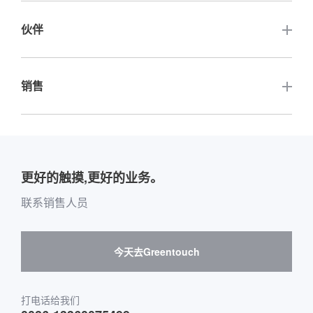
充电桩显示屏
触摸数字标牌
伙伴
公司活动
自动售货柜显示屏
触摸白板电脑
行业新闻
其他相关网站
销售
快递柜显示屏
液晶面板
关键客户介绍
公司介绍
定制
配件
其他销售平台购买指南
介绍全球经销商网站
团队介绍
户外应用
留言板购买指南
更好的触摸,更好的业务。
软件供应商和合作
环境与娱乐
邮箱购买消息
联系销售人员
硬件供应商和合作
互动数字标牌
Skepy购买指南
今天去Greentouch
医疗保健
运输
打电话给我们