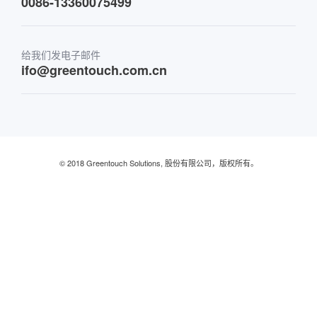
0086-13360075499
金融与银行
给我们发电子邮件
零售及餐厅
ifo@greentouch.com.cn
工业的
© 2018 Greentouch Solutions, 股份有限公司，版权所有。