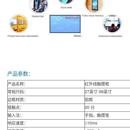
产品参数：
产品名称：
红外线触摸框
常规尺码：
27英寸-98英寸
边框材质：
铝框
接触点：
20 分
输入法：
手指，触摸笔
响应速度：
≤10ms