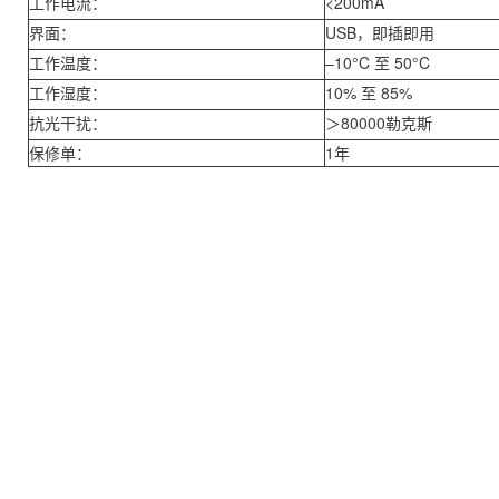
工作电流：
<200mA
界面：
USB，即插即用
工作温度：
–10°C 至 50°C
工作湿度：
10% 至 85%
抗光干扰：
＞80000勒克斯
保修单：
1年