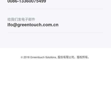
0086-13360075499
金融与银行
给我们发电子邮件
零售及餐厅
ifo@greentouch.com.cn
工业的
© 2018 Greentouch Solutions, 股份有限公司，版权所有。