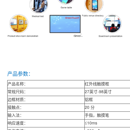
产品参数：
产品名称：
红外线触摸框
常规尺码：
27英寸-98英寸
边框材质：
铝框
接触点：
20 分
输入法：
手指，触摸笔
响应速度：
≤10ms