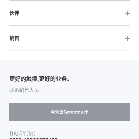
充电桩显示屏
触摸数字标牌
伙伴
公司活动
自动售货柜显示屏
触摸白板电脑
行业新闻
其他相关网站
销售
快递柜显示屏
液晶面板
关键客户介绍
公司介绍
定制
配件
其他销售平台购买指南
介绍全球经销商网站
团队介绍
户外应用
留言板购买指南
更好的触摸,更好的业务。
软件供应商和合作
环境与娱乐
邮箱购买消息
联系销售人员
硬件供应商和合作
互动数字标牌
Skepy购买指南
今天去Greentouch
医疗保健
运输
打电话给我们