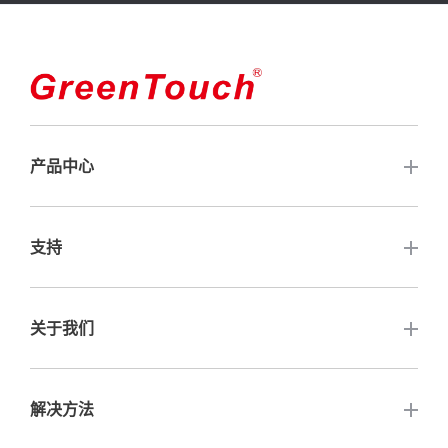
产品中心
触摸屏
支持
开放式触摸显示器
常见问题解答
关于我们
触摸电脑
保修与服务
闭框触控显示器
联系我们
解决方法
高亮度触摸显示器
公司认证