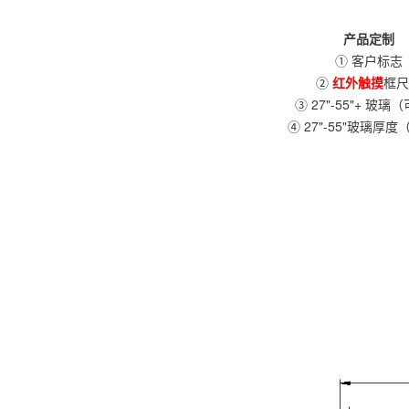
产品定制
① 客户标志
②
红外触摸
框尺
③ 27"-55"+ 玻璃
④ 27"-55"玻璃厚