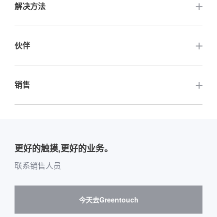
解决方法
高亮度触摸显示器
公司认证
充电桩显示屏
触摸数字标牌
伙伴
公司活动
自动售货柜显示屏
触摸白板电脑
行业新闻
其他相关网站
销售
快递柜显示屏
液晶面板
关键客户介绍
公司介绍
定制
配件
其他销售平台购买指南
介绍全球经销商网站
团队介绍
户外应用
留言板购买指南
更好的触摸,更好的业务。
软件供应商和合作
环境与娱乐
邮箱购买消息
联系销售人员
硬件供应商和合作
互动数字标牌
Skepy购买指南
今天去Greentouch
医疗保健