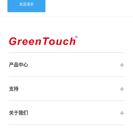
发送请求
产品中心
触摸屏
支持
开放式触摸显示器
常见问题解答
关于我们
触摸电脑
保修与服务
闭框触控显示器
联系我们