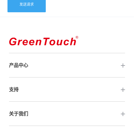
发送请求
产品中心
触摸屏
支持
开放式触摸显示器
常见问题解答
关于我们
触摸电脑
保修与服务
闭框触控显示器
联系我们