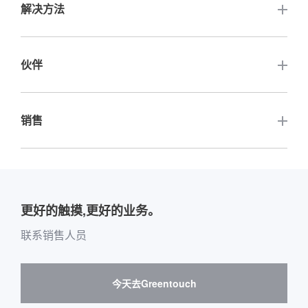
解决方法
高亮度触摸显示器
公司认证
充电桩显示屏
触摸数字标牌
伙伴
公司活动
自动售货柜显示屏
触摸白板电脑
行业新闻
其他相关网站
销售
快递柜显示屏
液晶面板
关键客户介绍
公司介绍
定制
配件
其他销售平台购买指南
介绍全球经销商网站
团队介绍
户外应用
留言板购买指南
更好的触摸,更好的业务。
软件供应商和合作
环境与娱乐
邮箱购买消息
联系销售人员
硬件供应商和合作
互动数字标牌
Skepy购买指南
今天去Greentouch
医疗保健